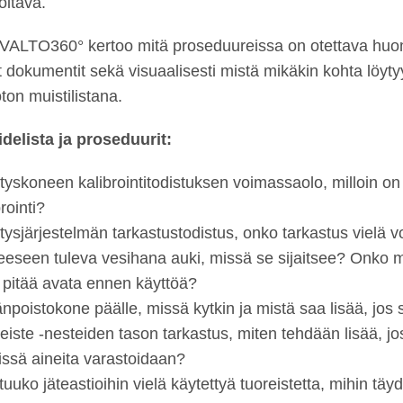
oitava.
 VALTO360° kertoo mitä proseduureissa on otettava huo
at dokumentit sekä visuaalisesti mistä mikäkin kohta löyty
ton muistilistana.
delista ja proseduurit:
tyskoneen kalibrointitodistuksen voimassaolo, milloin on
rointi?
tysjärjestelmän tarkastustodistus, onko tarkastus vielä 
eseen tuleva vesihana auki, missä se sijaitsee? Onko mui
 pitää avata ennen käyttöä?
npoistokone päälle, missä kytkin ja mistä saa lisää, jos s
eiste -nesteiden tason tarkastus, miten tehdään lisää, jo
issä aineita varastoidaan?
uuko jäteastioihin vielä käytettyä tuoreistetta, mihin täyd