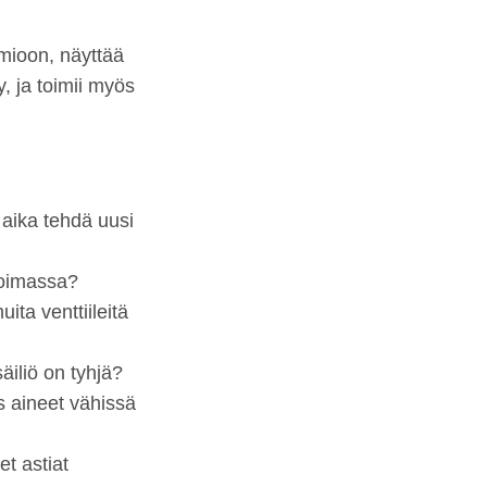
mioon, näyttää
y, ja toimii myös
 aika tehdä uusi
voimassa?
ta venttiileitä
äiliö on tyhjä?
s aineet vähissä
et astiat