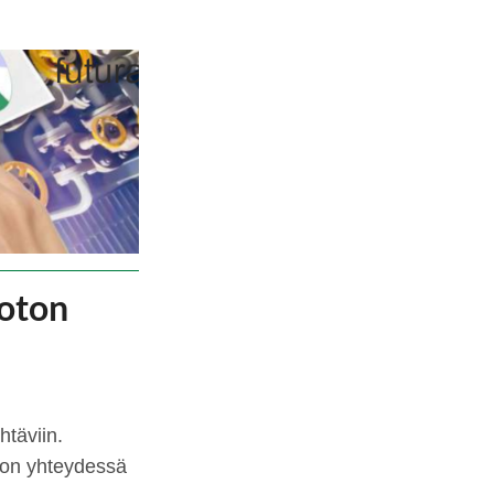
oton
täviin.
ton yhteydessä