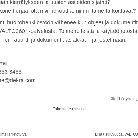
ään kierrätykseen ja uusien astioiden sijainti?
kone herjaa jotain virhekoodia, niin mitä ne tarkoittavat?
nti huoltohenkilöstöön vähenee kun ohjeet ja dokumentit
ALTO360° -palvelusta. Toimenpiteistä ja käyttöönotosta 
ainen raportti ja dokumentit asiakkaan järjestelmään.
:
lme
353 3455
lme@dekra.com
Lisätty kateg
Takaisin etusivulle
inta ja tietoturva
Lisää sujuvuutta, VALTO36