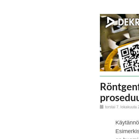
Röntgenf
proseduu
torstai 7. lokakuuta
Käytännön
Esimerkis