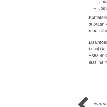
vied
Jos 
Kontaktoi
suoraan V
reaaliaik
Lisäinfoa
Lassi Ha
+358 40 
lassi.ha
Tietojen hall