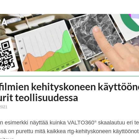
ilmien kehityskoneen käyttöön
rit teollisuudessa
 2021
 esimerkki näyttää kuinka VALTO360° skaalautuu eri teh
sä on purettu mitä kaikkea rtg-kehityskoneen käyttööno