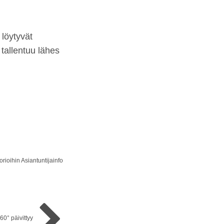
 löytyvät
tallentuu lähes
orioihin
Asiantuntijainfo
0° päivittyy