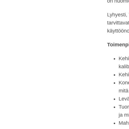
on huomi
Lyhyesti,
tarvittav
käyttööno
Toimenpi
Kehi
kalib
Kehi
Kone
mitä
Levä
Tuor
ja m
Maht