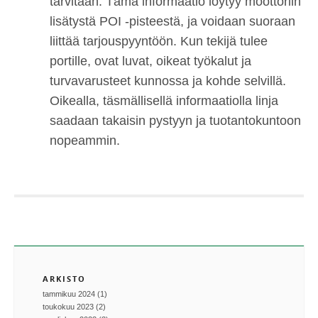
tarvitaan. Tämä informaatio löytyy moottoriin
lisätystä POI -pisteestä, ja voidaan suoraan
liittää tarjouspyyntöön. Kun tekijä tulee
portille, ovat luvat, oikeat työkalut ja
turvavarusteet kunnossa ja kohde selvillä.
Oikealla, täsmällisellä informaatiolla linja
saadaan takaisin pystyyn ja tuotantokuntoon
nopeammin.
ARKISTO
tammikuu 2024 (1)
toukokuu 2023 (2)