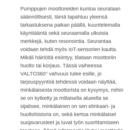
Pumppujen moottoreiden kuntoa seurataan
säännöllisesti, tämä tapahtuu yleensä
tarkastuksena paikan päällä, kuuntelemalla
käyntiääntä sekä seuraamalla ulkoisia
merkkejä, kuten resonointia. Seurantaa
voidaan tehdä myös IoT-sensorien kautta.
Mikäli häiriöitä esiintyy, tilataan moottoriin
huolto tai korjaus. Tässä vaiheessa
VALTO360° vahvuus tulee esille, jo
tarjouspyyntöä tehdessä voidaan näyttää,
minkälaisesta moottorista on kysymys, mihin
se on kytketty ja millaisella alueella se
sijaitsee, minkälainen on sen elinkaari- ja
huoltohistoria on, sekä kertoa minkälaiset
suojavarusteet ja luvat työn suorittamiseen