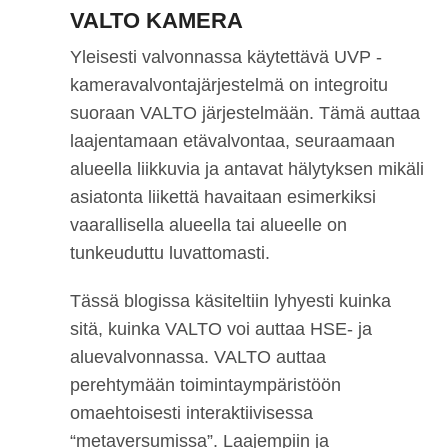
VALTO KAMERA
Yleisesti valvonnassa käytettävä UVP -
kameravalvontajärjestelmä on integroitu
suoraan VALTO järjestelmään. Tämä auttaa
laajentamaan etävalvontaa, seuraamaan
alueella liikkuvia ja antavat hälytyksen mikäli
asiatonta liikettä havaitaan esimerkiksi
vaarallisella alueella tai alueelle on
tunkeuduttu luvattomasti.
Tässä blogissa käsiteltiin lyhyesti kuinka
sitä, kuinka VALTO voi auttaa HSE- ja
aluevalvonnassa. VALTO auttaa
perehtymään toimintaympäristöön
omaehtoisesti interaktiivisessa
“metaversumissa”. Laajempiin ja