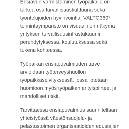
Ensiavun varmistaminen työpaikalla on
tärkeä osa turvallisuuskulttuuria sekä
työntekijöiden hyvinvointia. VALTO360°
toimintaympäristö on visuaalinen näkymä
yrityksen turvallisuusinfrastuktuuriin
perehdytyksessä, koulutuksessa sekä
tukena kohteessa.
Työpaikan ensiapuvalmiuden tarve
arvioidaan työterveyshuollon
työpaikkaselvityksessä, jossa otetaan
huomioon myös työpaikan erityispiirteet ja
mahdolliset riskit.
Tarvittaessa ensiapuvalmius suunnitellaan
yhteistyössä väestönsuojelu- ja
pelastustoimen organisaatioiden edustajien