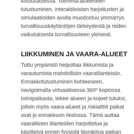
koulutuksessa. Toiminta-alueeseen
tutustuminen, interaktiivisten harjoitusten ja
simulaatioiden avulla muodostuu ymmärrys
turvallisuuskäytäntöjen tärkeydestä ja niiden
vaikutuksesta turvallisuuteen yleisesti.
LIIKKUMINEN JA VAARA-ALUEET
Tuttu ympäristö helpottaa liikkumista ja
varautumista mahdollisiin vaaratilanteisiin.
Ennakkotutustuminen kohteeseen,
navigoimalla virtuaalisessa 360º kopiossa
toimipaikasta, tekee alueen ja kojeet tutuksi,
jolloin myös vaara-alueet ja riskialttiit paikat
ovat jo ennakkoon tiedossa. Tämä auttaa
vaarallisten tilanteiden harjoittelua ja
käsittelyä ennen fyysistä läsnäoloa paikan