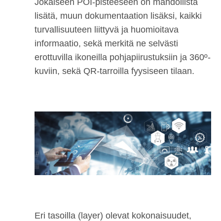
Jokaiseen POI-pisteeseen on mahdollista
lisätä, muun dokumentaation lisäksi, kaikki
turvallisuuteen liittyvä ja huomioitava
informaatio, sekä merkitä ne selvästi
erottuvilla ikoneilla pohjapiirustuksiin ja 360º-
kuviin, sekä QR-tarroilla fyysiseen tilaan.
Eri tasoilla (layer) olevat kokonaisuudet,