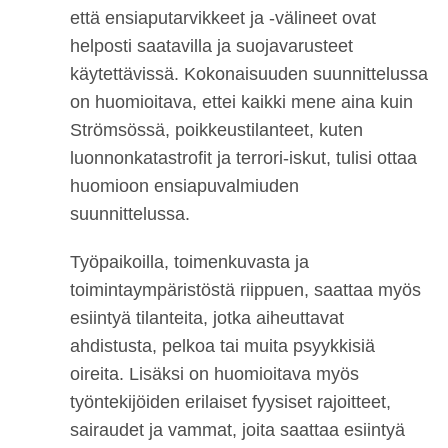
että ensiaputarvikkeet ja -välineet ovat
helposti saatavilla ja suojavarusteet
käytettävissä. Kokonaisuuden suunnittelussa
on huomioitava, ettei kaikki mene aina kuin
Strömsössä, poikkeustilanteet, kuten
luonnonkatastrofit ja terrori-iskut, tulisi ottaa
huomioon ensiapuvalmiuden
suunnittelussa.
Työpaikoilla, toimenkuvasta ja
toimintaympäristöstä riippuen, saattaa myös
esiintyä tilanteita, jotka aiheuttavat
ahdistusta, pelkoa tai muita psyykkisiä
oireita. Lisäksi on huomioitava myös
työntekijöiden erilaiset fyysiset rajoitteet,
sairaudet ja vammat, joita saattaa esiintyä