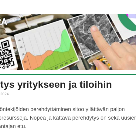
ys yritykseen ja tiloihin
a 2024
öntekijöiden perehdyttäminen sitoo yllättävän paljon
öresursseja. Nopea ja kattava perehdytys on sekä uusien
antajan etu.