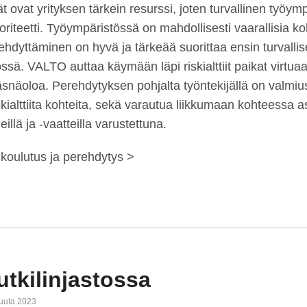
ät ovat yrityksen tärkein resurssi, joten turvallinen työym
oriteetti. Työympäristössä on mahdollisesti vaarallisia koh
rehdyttäminen on hyvä ja tärkeää suorittaa ensin turvalli
ssä. VALTO auttaa käymään läpi riskialttiit paikat virtuaa
läsnäoloa. Perehdytyksen pohjalta työntekijällä on valmiu
iskialttiita kohteita, sekä varautua liikkumaan kohteessa 
eillä ja -vaatteilla varustettuna.
 koulutus ja perehdytys >
utkilinjastossa
kuuta 2023