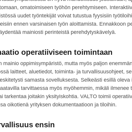
tomaan, omatoimiseen työhön perehtymiseen. Interaktiiv
stössä uudet työntekijät voivat tutustua fyysisiin työtiloi
irteisiin ennen varsinaisen työn aloittamista. Ennakkoon 
täydentää mainiosti perinteistä perehdytyskävelyä.
aatio operatiiviseen toimintaan
 mainio oppimisympäristö, mutta myös paljon enemmä
sä laitteet, aluetiedot, toiminta- ja turvallisuusohjeet, s
keskitetysti samasta sovelluksesta. Selkeästi esillä oleva
saatavilla tarvittaessa myös myöhemmin, mikäli ilmenee ta
ai tarkentaa joitakin yksityiskohtia. VALTO toimii operatii
sa oikotienä yrityksen dokumentaatioon ja tiloihin.
vallisuus ensin