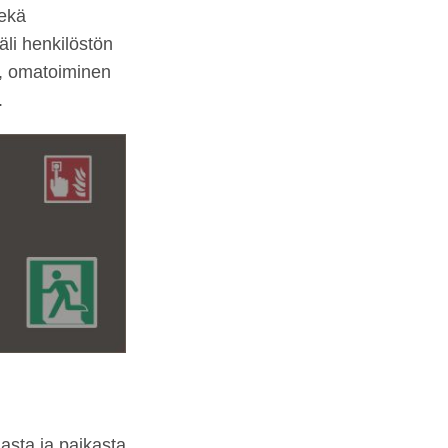
sekä
äli henkilöstön
a, omatoiminen
.
asta ja paikasta