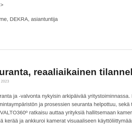
 >
lme, DEKRA, asiantuntija
ranta, reaaliaikainen tilann
a 2023
anta ja -valvonta nykyisin arkipäivää yritystoiminnassa
imintaympäristön ja prosessien seuranta helpottuu, sekä t
VALTO360º ratkaisu auttaa yrityksiä hallitsemaan kamer
mä kerää ja ankkuroi kamerat visuaaliseen käyttöliittymä