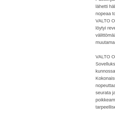
lähetti h
nopeaa to
VALTO Obs
löytyi rev
välittömä
muutamass
VALTO Obs
Sovelluks
kunnossap
Kokonaisu
nopeuttaa
seurata j
poikkeami
tarpeelli