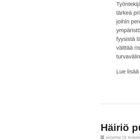
Työntekij
tärkeä pri
joihin pe
ympäristö
fyysistä 
välttää r
turvavälin
Lue lisää
Häiriö p
perjantai 19. touko