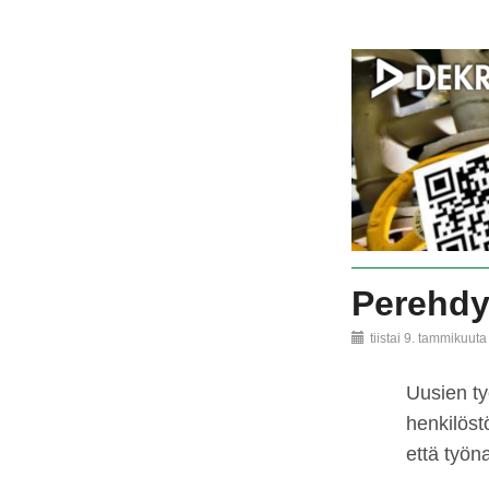
Perehdyt
tiistai 9. tammikuut
Uusien ty
henkilöst
että työn