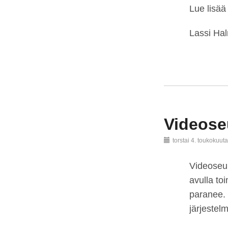
Lue lisää
Lassi Ha
Videoseu
torstai 4. toukokuut
Videoseur
avulla to
paranee. 
järjestel