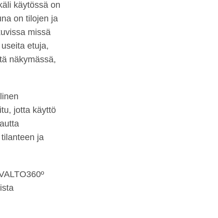
käli käytössä on
na on tilojen ja
kuvissa missä
useita etuja,
estä näkymässä,
linen
u, jotta käyttö
kautta
tilanteen ja
ä VALTO360º
ista