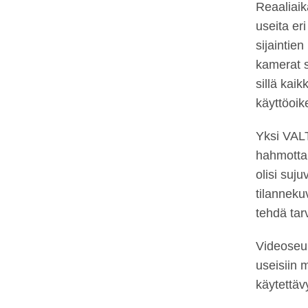
Reaaliaik
useita er
sijaintie
kamerat s
sillä kai
käyttöoik
Yksi VALT
hahmottam
olisi suj
tilanneku
tehdä tarv
Videoseur
useisiin 
käytettäv