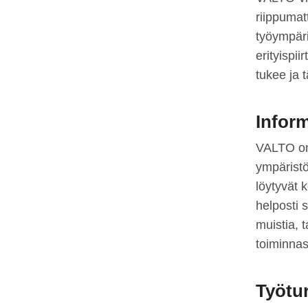
riippumat
työympäri
erityispi
tukee ja 
Inform
VALTO on
ympäristös
löytyvät 
helposti 
muistia, t
toiminnas
Työtur