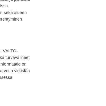
issa
hin sekä alueen
perehtyminen
n. VALTO-
ekä turvavälineet
 informaatio on
rvetta virkistää
visessa