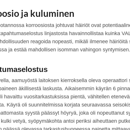
osio ja kuluminen
otannossa korroosiosta johtuvat häiriöt ovat potentiaaline
apahtumaselostus linjastosta havainnollistaa kuinka V
dollisuuden reagoida nopeasti, mikäli ilmenee häiriöitä
issa ja estää mahdollisen isomman vahingon syntymisen
tumaselostus
ella, aamuyöstä laitoksen kierroksella oleva operaattori 
 paineen äkillisestä laskusta. Aikaisemmin käyrän 6 pin
li havaittu vuositarkastuksissa pientä, vähitellen etenev
ta. Käyrä oli suunnitelmissa korjata seuraavassa seisoki
mattomasta syystä päässyt höyryä, joka oli nopeuttanut 
kulki vetyä, syöpymäkohta antoi periksi aiheuttaen put
an päässä olevassa tarkastushuoneessa painetta mittaava