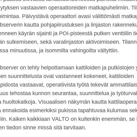
älytyksen vastaavien operaattoreiden matkapuhelimiin. Ti
imintaa. Päivystävä operaattori avasi välittömästi matk
erverin kautta pohjapiirustuksen ja linjaston rakennek
enneen käyrän sijainti ja POI-pisteestä putken venttiilin t
än sulkemiseen, sekä varalinjaston aktivoimiseen. Tilanne
a minuutissa, ja isommilta vahingoilta vältyttiin.
erver on tehty helpottamaan kattiloiden ja putkistojen y
en suunnittelusta ovat vastanneet kokeneet, kattiloiden
idosta vastaavat, operatiivista työtä tekevät ammattilais
us tehostaa kunnon seurantaa, suunnittelua ja työturval
 huoltokatkoja. Visuaalisen näkymän kautta kattilaoperaa
a ennakoida esimerkiksi pukissa tapahtuvaa kulumaa se
in. Kaiken kaikkiaan VALTO on kuitenkin enemmän, se li
sen tiedon sinne missä sitä tarvitaan.