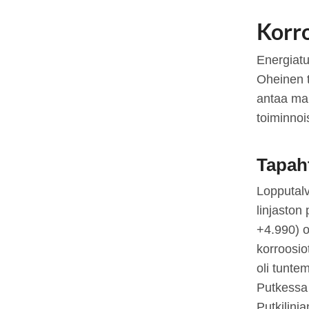
Korro
Energiatu
Oheinen t
antaa mah
toiminno
Tapah
Lopputalv
linjaston
+4.990) o
korroosio
oli tunte
Putkessa 
Putkilinj