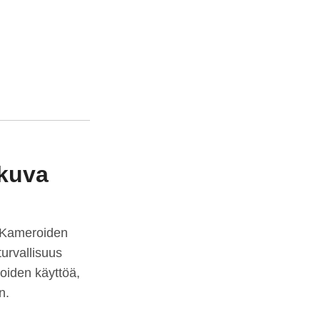
ekuva
. Kameroiden
urvallisuus
oiden käyttöä,
än.