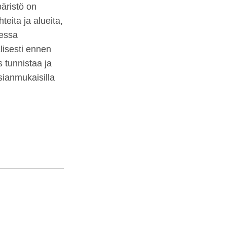
päristö on
teita ja alueita,
sessa
lisesti ennen
s tunnistaa ja
asianmukaisilla