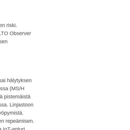
n riski.
ALTO Observer
 sen
.
sai hälytyksen
nassa (MS/H
ää pistemäistä
ssa. Linjastoon
syöpymistä.
ken repeämisen.
 IoT-anturi