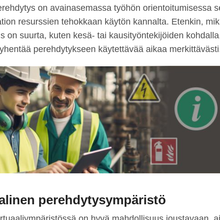
erehdytys on avainasemassa työhön orientoitumisessa 
tion resurssien tehokkaan käytön kannalta. Etenkin, mik
s on suurta, kuten kesä- tai kausityöntekijöiden kohdall
lyhentää perehdytykseen käytettävää aikaa merkittävästi
aalinen perehdytysympäristö
tuaaliympäristössä on hyvä mahdollisuus joustavaan, aj