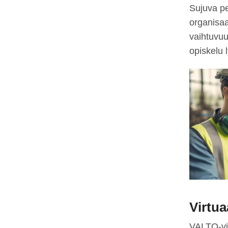
Sujuva p
organisaa
vaihtuvuu
opiskelu 
Virtu
VALTO-vir