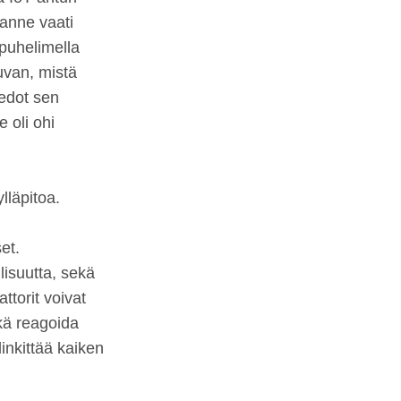
lanne vaati
apuhelimella
uvan, mistä
iedot sen
 oli ohi
lläpitoa.
et.
lisuutta, sekä
ttorit voivat
kä reagoida
nkittää kaiken