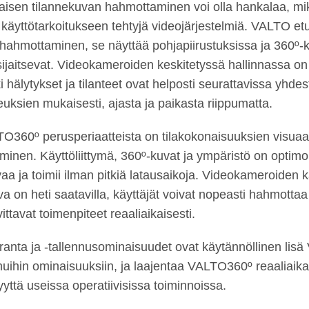
aisen tilannekuvan hahmottaminen voi olla hankalaa, mi
i käyttötarkoitukseen tehtyjä videojärjestelmiä. VALTO etu
n hahmottaminen, se näyttää pohjapiirustuksissa ja 360º-
ijaitsevat. Videokameroiden keskitetyssä hallinnassa on 
kki hälytykset ja tilanteet ovat helposti seurattavissa yhd
euksien mukaisesti, ajasta ja paikasta riippumatta.
O360º perusperiaatteista on tilakokonaisuuksien visuaa
inen. Käyttöliittymä, 360º-kuvat ja ympäristö on optimoit
uvaa ja toimii ilman pitkiä latausaikoja. Videokameroiden 
va on heti saatavilla, käyttäjät voivat nopeasti hahmottaa 
ittavat toimenpiteet reaaliaikaisesti.
anta ja -tallennusominaisuudet ovat käytännöllinen lis
muihin ominaisuuksiin, ja laajentaa VALTO360º reaaliaika
yyttä useissa operatiivisissa toiminnoissa.