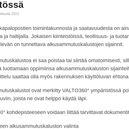
tössä
mikuuta 2022
kapalopostien toimintakunnosta ja saatavuudesta on aina
a ja haltijalla. Jokaisen kiinteistöissä, teollisuus- ja tuotan
levän on tunnettava alkusammutuskalustojen sijainnit.
tuskalustoa ei saa poistaa tai siirtää omatoimisesti, sil
ä luottamaan oppimiinsa alkusammutuskaluston sijainteih
oittelu saattaa olla myös rakennuksen käyttöluvan ehtona
utuskalustot ovat merkitty VALTO360° ympäristössä poh
uviin, joista ne ovat helppo käydä läpi.
 kohdepisteeseen voidaan liittää tarvittavat dokumenti
een alkusammutuskaluston valinta