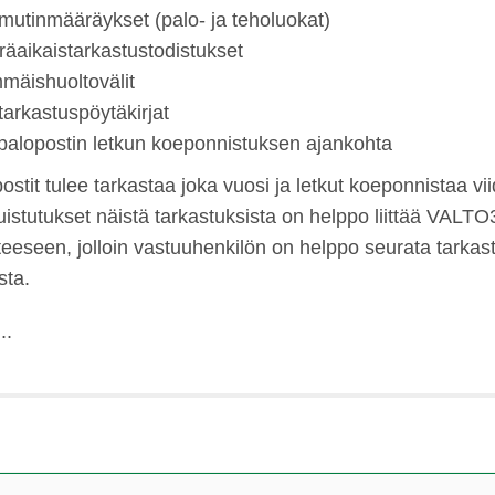
utinmääräykset (palo- ja teholuokat)
äaikaistarkastustodistukset
mäishuoltovälit
tarkastuspöytäkirjat
palopostin letkun koeponnistuksen ajankohta
ostit tulee tarkastaa joka vuosi ja letkut koeponnistaa v
uistutukset näistä tarkastuksista on helppo liittää VALT
eeseen, jolloin vastuuhenkilön on helppo seurata tarkas
sta.
..