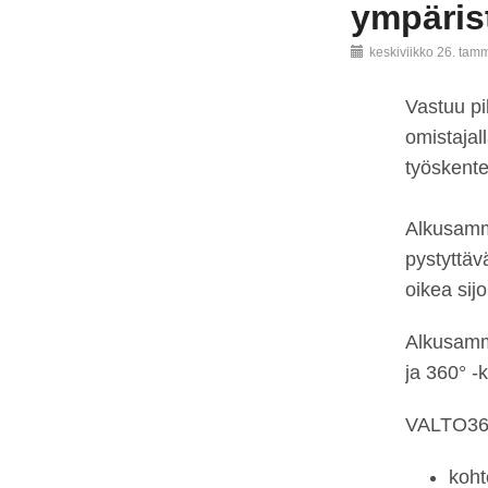
ympäris
keskiviikko 26. tam
Vastuu pi
omistajall
työskente
Alkusammu
pystyttäv
oikea sij
Alkusamm
ja 360° -k
VALTO360°
koht