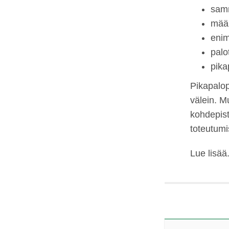
samm
määr
enim
palo
pika
Pikapalop
välein. M
kohdepist
toteutumi
Lue lisää.