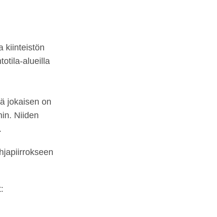
 kiinteistön
totila-alueilla
lä jokaisen on
in. Niiden
.
japiirrokseen
t: