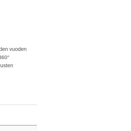
iiden vuoden
O360°
tusten