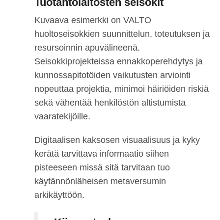
Tuotantolaitosten seisokit
Kuvaava esimerkki on VALTO
huoltoseisokkien suunnittelun, toteutuksen ja
resursoinnin apuvälineenä.
Seisokkiprojekteissa ennakkoperehdytys ja
kunnossapitotöiden vaikutusten arviointi
nopeuttaa projektia, minimoi häiriöiden riskiä
sekä vähentää henkilöstön altistumista
vaaratekijöille.
Digitaalisen kaksosen visuaalisuus ja kyky
kerätä tarvittava informaatio siihen
pisteeseen missä sitä tarvitaan tuo
käytännönläheisen metaversumin
arkikäyttöön.