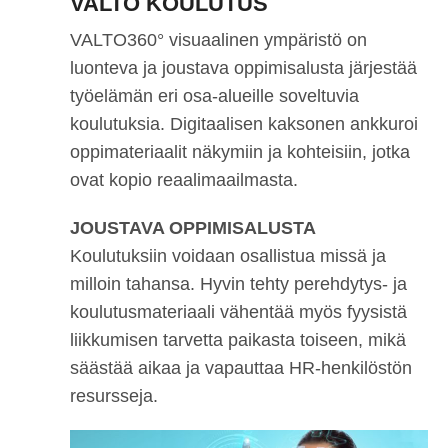
VALTO KOULUTUS
VALTO360° visuaalinen ympäristö on
luonteva ja joustava oppimisalusta järjestää
työelämän eri osa-alueille soveltuvia
koulutuksia. Digitaalisen kaksonen ankkuroi
oppimateriaalit näkymiin ja kohteisiin, jotka
ovat kopio reaalimaailmasta.
JOUSTAVA OPPIMISALUSTA
Koulutuksiin voidaan osallistua missä ja
milloin tahansa. Hyvin tehty perehdytys- ja
koulutusmateriaali vähentää myös fyysistä
liikkumisen tarvetta paikasta toiseen, mikä
säästää aikaa ja vapauttaa HR-henkilöstön
resursseja.