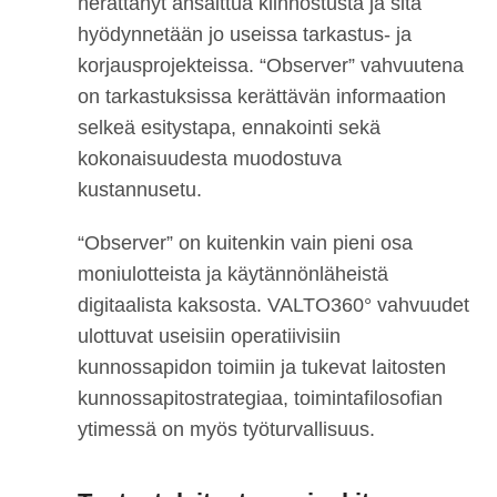
herättänyt ansaittua kiinnostusta ja sitä
hyödynnetään jo useissa tarkastus- ja
korjausprojekteissa. “Observer” vahvuutena
on tarkastuksissa kerättävän informaation
selkeä esitystapa, ennakointi sekä
kokonaisuudesta muodostuva
kustannusetu.
“Observer” on kuitenkin vain pieni osa
moniulotteista ja käytännönläheistä
digitaalista kaksosta. VALTO360° vahvuudet
ulottuvat useisiin operatiivisiin
kunnossapidon toimiin ja tukevat laitosten
kunnossapitostrategiaa, toimintafilosofian
ytimessä on myös työturvallisuus.