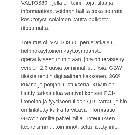
VALTO360°, jolla eri toimintoja, tilaa ja
informaatiota, voidaan hallita sekä seurata
keskitetysti selaimen kautta paikasta
riippumatta.
Toteutus oli VALTO360° perusratkaisu,
helppokäyttöinen käyttöympäristö
operatiiviseen toimintaan, jota on terästetty
version 2.3 uusia toiminnallisuuksia. GBW
tiloista tehtiin digitaalinen kaksonen, 360º -
kuvina ja pohjapiirustuksena. Kuviin on
lisätty tarkastelua vaativat kohteet POI-
ikoneina ja fyysiseen tilaan QR -tarrat, joihin
on linkitetty kaikki tarvittava informaatio
GBW:n omilta palvelimilla. Toteutuksen
keskeisimmät toiminnot, sekä lisätty info: