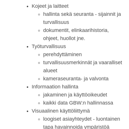
Kojeet ja laitteet
hallinta sekä seuranta - sijainnit ja
turvallisuus
dokumentit, elinkaarihistoria,
ohjeet, huollot jne.
Työturvallisuus
perehdyttäminen
turvallisuusmerkinnät ja vaaralliset
alueet
kameraseuranta- ja valvonta
Informaation hallinta
jakaminen ja käyttöoikeudet
kaikki data GBW:n hallinnassa
Visuaalinen käyttöliittymä
loogiset asiayhteydet - luontainen
tapa havainnoida ympäristöä