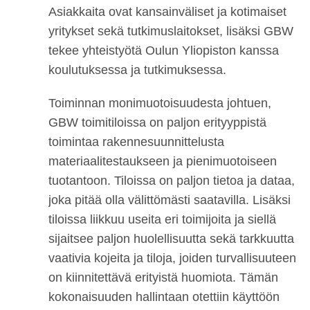
Asiakkaita ovat kansainväliset ja kotimaiset
yritykset sekä tutkimuslaitokset, lisäksi GBW
tekee yhteistyötä Oulun Yliopiston kanssa
koulutuksessa ja tutkimuksessa.
Toiminnan monimuotoisuudesta johtuen,
GBW toimitiloissa on paljon erityyppistä
toimintaa rakennesuunnittelusta
materiaalitestaukseen ja pienimuotoiseen
tuotantoon. Tiloissa on paljon tietoa ja dataa,
joka pitää olla välittömästi saatavilla. Lisäksi
tiloissa liikkuu useita eri toimijoita ja siellä
sijaitsee paljon huolellisuutta sekä tarkkuutta
vaativia kojeita ja tiloja, joiden turvallisuuteen
on kiinnitettävä erityistä huomiota. Tämän
kokonaisuuden hallintaan otettiin käyttöön