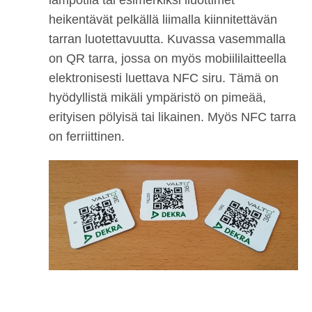
lämpötila tai esimerkiksi liuottimet
heikentävät pelkällä liimalla kiinnitettävän
tarran luotettavuutta. Kuvassa vasemmalla
on QR tarra, jossa on myös mobiililaitteella
elektronisesti luettava NFC siru. Tämä on
hyödyllistä mikäli ympäristö on pimeää,
erityisen pölyisä tai likainen. Myös NFC tarra
on ferriittinen.