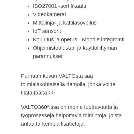
ISO27001 -​sertifikaatti
Videokamerat​
Mittalinja- ja kattilasovellus​
IoT​ sensorit
Koulutus ja opetus - Moodle integrointi
Ohjelmistoalustan ja käyttöliittymän
parannukset​
Parhaan kuvan VALTOsta saa
toimialakohtaisella demolla, jonka voitte
tilata
täältä >>
VALTO360°:ssa on monia tuottavuutta ja
työprosesseja helpottavia toimintoja, joista
antaa tarkempia lisätietoja: