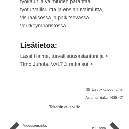
työkalut ja valmiuden parantaa
työturvallisuutta ja ensiapuvalmiutta,
visuaalisessa ja palkitsevassa
verkkoympäristössä.
Lisätietoa:
Lassi Halme, turvallisuusasiantuntija >
Timo Juhola, VALTO ratkaisut >
Lisätty kategorioihin
Asiantuntijalta
,
HSE (Q)
Takaisin etusivulle
Videoseuranta,
HSE sekä