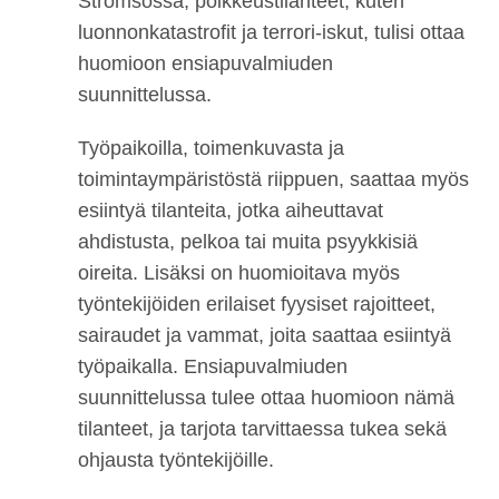
Strömsössä, poikkeustilanteet, kuten
luonnonkatastrofit ja terrori-iskut, tulisi ottaa
huomioon ensiapuvalmiuden
suunnittelussa.
Työpaikoilla, toimenkuvasta ja
toimintaympäristöstä riippuen, saattaa myös
esiintyä tilanteita, jotka aiheuttavat
ahdistusta, pelkoa tai muita psyykkisiä
oireita. Lisäksi on huomioitava myös
työntekijöiden erilaiset fyysiset rajoitteet,
sairaudet ja vammat, joita saattaa esiintyä
työpaikalla. Ensiapuvalmiuden
suunnittelussa tulee ottaa huomioon nämä
tilanteet, ja tarjota tarvittaessa tukea sekä
ohjausta työntekijöille.