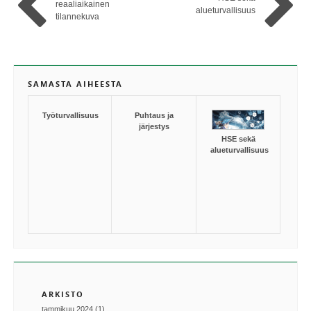
reaaliaikainen
alueturvallisuus
tilannekuva
SAMASTA AIHEESTA
Työturvallisuus
Puhtaus ja
järjestys
HSE sekä
alueturvallisuus
ARKISTO
tammikuu 2024 (1)