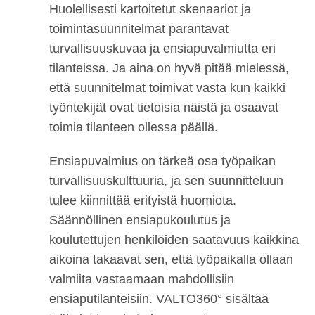
Huolellisesti kartoitetut skenaariot ja
toimintasuunnitelmat parantavat
turvallisuuskuvaa ja ensiapuvalmiutta eri
tilanteissa. Ja aina on hyvä pitää mielessä,
että suunnitelmat toimivat vasta kun kaikki
työntekijät ovat tietoisia näistä ja osaavat
toimia tilanteen ollessa päällä.
Ensiapuvalmius on tärkeä osa työpaikan
turvallisuuskulttuuria, ja sen suunnitteluun
tulee kiinnittää erityistä huomiota.
Säännöllinen ensiapukoulutus ja
koulutettujen henkilöiden saatavuus kaikkina
aikoina takaavat sen, että työpaikalla ollaan
valmiita vastaamaan mahdollisiin
ensiaputilanteisiin. VALTO360° sisältää